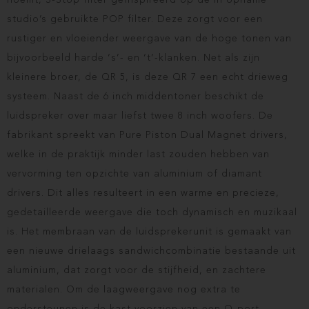
noemt, S-Stop filter geïnspireerd op de in opname
studio’s gebruikte POP filter. Deze zorgt voor een
rustiger en vloeiender weergave van de hoge tonen van
bijvoorbeeld harde ‘s’- en ‘t’-klanken. Net als zijn
kleinere broer, de QR 5, is deze QR 7 een echt drieweg
systeem. Naast de 6 inch middentoner beschikt de
luidspreker over maar liefst twee 8 inch woofers. De
fabrikant spreekt van Pure Piston Dual Magnet drivers,
welke in de praktijk minder last zouden hebben van
vervorming ten opzichte van aluminium of diamant
drivers. Dit alles resulteert in een warme en precieze,
gedetailleerde weergave die toch dynamisch en muzikaal
is. Het membraan van de luidsprekerunit is gemaakt van
een nieuwe drielaags sandwichcombinatie bestaande uit
aluminium, dat zorgt voor de stijfheid, en zachtere
materialen. Om de laagweergave nog extra te