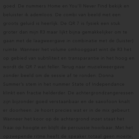
goed. De nummers Home en You’ll Never Find bekijk en
beluister ik ademloos. De combi van beeld met een
groots geluid is heerlijk. De QR 7 is fysiek een stuk
groter dan mijn R3 maar lijkt bijna gemakkelijker om te
gaan met de laagweergave in combinatie met de (luister)
ruimte. Wanneer het volume omhooggaat wint de R3 het
op gebied van subtiliteit en transparantie in het hoog en
wordt de QR 7 wat feller. Terug naar muziekweergave
zonder beeld om de sessie af te ronden. Donna
Summer’s stem in het nummer State of Independance
klinkt een fractie helderder. De achtergrondzangeressen
zijn bijzonder goed verstaanbaar en de saxofoon knalt
er doorheen. Je hoort precies wat er in de mix gebeurt.
Wanneer het koor op de achtergrond inzet staat het
fraai op hoogte en blijft de percussie hoorbaar. Met het
opzwepende ritme heeft de speaker totaal geen moeite,