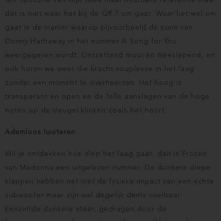
ten opzichte van mijn twee maal duurdere referentie maar
dat is niet waar het bij de QR 7 om gaat. Waar het wel om
gaat is de manier waarop bijvoorbeeld de stem van
Donny Hathaway in het nummer A Song for You
weergegeven wordt. Ontzettend mooi en meeslepend, en
ook horen we weer die kracht souplesse in het laag
zonder een moment te overheersen. Het hoog is
transparant en open en de felle aanslagen van de hoge
noten op de vleugel klinken zoals het hoort.
Ademloos luisteren
Wil je ontdekken hoe diep het laag gaat, dan is Frozen
van Madonna een uitgelezen nummer. De donkere diepe
klappen hebben net niet de fysieke impact van een echte
subwoofer maar zijn wel degelijk deels voelbaar.
Eenzelfde donkere sfeer, gedragen door de