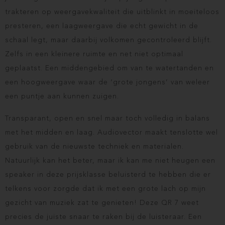
trakteren op weergavekwaliteit die uitblinkt in moeiteloos
presteren, een laagweergave die echt gewicht in de
schaal legt, maar daarbij volkomen gecontroleerd blijft.
Zelfs in een kleinere ruimte en net niet optimaal
geplaatst. Een middengebied om van te watertanden en
een hoogweergave waar de ‘grote jongens’ van weleer
een puntje aan kunnen zuigen.
Transparant, open en snel maar toch volledig in balans
met het midden en laag. Audiovector maakt tenslotte wel
gebruik van de nieuwste techniek en materialen.
Natuurlijk kan het beter, maar ik kan me niet heugen een
speaker in deze prijsklasse beluisterd te hebben die er
telkens voor zorgde dat ik met een grote lach op mijn
gezicht van muziek zat te genieten! Deze QR 7 weet
precies de juiste snaar te raken bij de luisteraar. Een