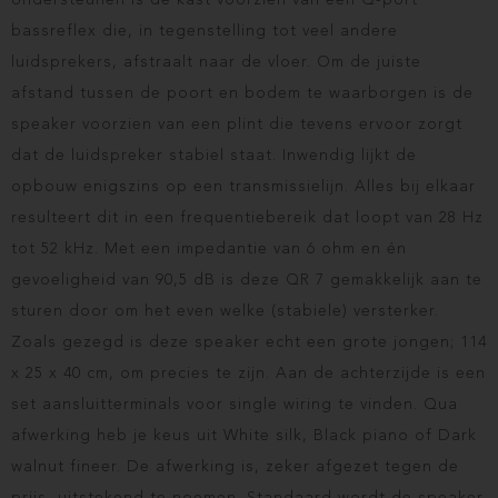
ondersteunen is de kast voorzien van een Q-port
bassreflex die, in tegenstelling tot veel andere
luidsprekers, afstraalt naar de vloer. Om de juiste
afstand tussen de poort en bodem te waarborgen is de
speaker voorzien van een plint die tevens ervoor zorgt
dat de luidspreker stabiel staat. Inwendig lijkt de
opbouw enigszins op een transmissielijn. Alles bij elkaar
resulteert dit in een frequentiebereik dat loopt van 28 Hz
tot 52 kHz. Met een impedantie van 6 ohm en én
gevoeligheid van 90,5 dB is deze QR 7 gemakkelijk aan te
sturen door om het even welke (stabiele) versterker.
Zoals gezegd is deze speaker echt een grote jongen; 114
x 25 x 40 cm, om precies te zijn. Aan de achterzijde is een
set aansluitterminals voor single wiring te vinden. Qua
afwerking heb je keus uit White silk, Black piano of Dark
walnut fineer. De afwerking is, zeker afgezet tegen de