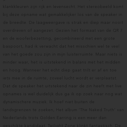
klankkleuren zijn rijk en levensecht. Het stereobeeld komt
bij deze opname wat gemakkelijker los van de speaker in
de breedte. De laagweergave is strak en diep maar nooit
overdreven of aangezet. Gezien het formaat van de QR 7
en de wooferbezetting, gecombineerd met een grote
baspoort, had ik verwacht dat het misschien wel te veel
van het goede zou zijn in mijn luisterruimte. Maar niets is
minder waar, het is uitstekend in balans met het midden
en hoog. Wanneer het echt diep gaat trilt er af en toe
iets mee in de ruimte, zoveel lucht wordt er verplaatst.
Dat de speaker het uitstekend naar de zin heeft met live
opnames is wel duidelijk dus ga ik op zoek naar nog wat
dynamischere muziek. Ik hoef niet buiten de
landsgrenzen te zoeken, Het album ‘The Naked Truth’ van
Nederlands trots Golden Earring is een meer dan
geschikte kandidaat. Twilight Zone klinkt fantastisch. De