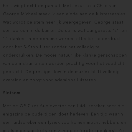
het swingt echt de pan uit. Met Jezus to a Child van
George Michael maak ik een einde aan de luistersessies.
Wat wordt de stem heerlijk weergegeven. George staat
een-op-een in de kamer. De soms wat aangezette ‘s’- en
‘t’-klanken in de opname worden effectief onderdrukt
door het S-Stop filter zonder het volledig te
onderdrukken. De mooie natuurlijke klankeigenschappen
van de instrumenten worden prachtig voor het voetlicht
gebracht. De prettige flow in de muziek blijft volledig
overeind en zorgt voor ademloos luisteren.
Slotsom
Met de QR 7 zet Audiovector een luid- spreker neer die
enigszins de oude tijden doet herleven. Een tijd waarin
een luidspreker een fysiek voorkomen mocht hebben, en
je als eigenaar trots kon zijn op je ‘grote speakers’. Ze