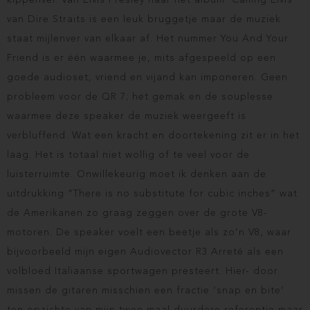
kippenvel. Van Elvis Presley naar het album ‘Calling Elvis’
van Dire Straits is een leuk bruggetje maar de muziek
staat mijlenver van elkaar af. Het nummer You And Your
Friend is er één waarmee je, mits afgespeeld op een
goede audioset, vriend en vijand kan imponeren. Geen
probleem voor de QR 7; het gemak en de souplesse
waarmee deze speaker de muziek weergeeft is
verbluffend. Wat een kracht en doortekening zit er in het
laag. Het is totaal niet wollig of te veel voor de
luisterruimte. Onwillekeurig moet ik denken aan de
uitdrukking “There is no substitute for cubic inches” wat
de Amerikanen zo graag zeggen over de grote V8-
motoren. De speaker voelt een beetje als zo’n V8, waar
bijvoorbeeld mijn eigen Audiovector R3 Arreté als een
volbloed Italiaanse sportwagen presteert. Hier- door
missen de gitaren misschien een fractie ‘snap en bite’