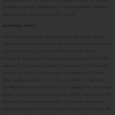
prijs, uitstekend te noemen. Standaard wordt de speaker
geleverd met een afneembaar frontdoek welke middels
magneten op de kast geplaatst wordt.
Speelklaar maken
Het forse formaat van de speaker zorgt ervoor dat ze
slechts met moeite op dezelfde plek kunnen staan van de
normaal door mij gebruikte Audiovector R3 Arreté.
Visueel is deze opstelling in mijn woonkamer net iets te
veel van het goede, grondig schuiven met onze meubels
zou dit op kunnen lossen maar mijn wederhelft denkt
daar duidelijk anders over. Het is dus op voorhand al
duidelijk dat het zal blijven bij een logeerpartij van enige
weken, en zeker geen permanente relatie. Het aansluiten
op mijn referentie set is simpel. De stevige single wire
aansluitterminals zitten vrij laag in de kast, net boven de