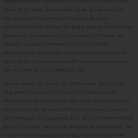
laagweergave en dynamiek is te horen in Uninvited van
Alanis Mori- sette. De klappen op de grote trom zijn
indrukwekkend te noemen. Dit maakt de sfeer
onheilspellend en donker. De gitaar gaat er snerpend en
levensecht doorheen en het drumstel blijft helder en
duidelijk hoorbaar. Helemaal los in het midden
daaroverheen de ijle stem van Alanis. De prestaties in
het laag die bijna een subwoofer evenaren werpen ook
hun vruchten af bij het bekijken van
films en series. Zo kruipt de Netflix-serie ‘Stay Close’
nog meer onder mijn huid door het elektronische
onheilspellende muzieklijntje dat onder sommige scènes
zit. En bij het programma ‘Matthijs gaat door’, waarin
veel livemuziek zit, gespeeld door de Sven Hammond Big
Band, is het een feest om te bekijken en beluisteren. Een
concert van Michael Bublé op Blu-ray Disc klinkt heel