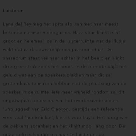
Luisteren
Lana del Rey mag het spits afbijten met haar meest
bekende nummer Videogames. Haar stem klinkt echt
groot en helemaal los in de luisterruimte wat de illusie
wekt dat er daadwerkelijk een persoon staat. De
snaredrum staat ver naar achter in het beeld en klinkt
droog en strak zoals het hoort. In de breedte blijft het
geluid wat aan de speakers plakken maar dit zal
grotendeels te maken hebben met de plaatsing van de
speaker in de ruimte. Iets meer vrijheid rondom zal dit
ongetwijfeld oplossen. Van het overbekende album
‘Unplugged’ van Eric Clapton, destijds een referentie
voor veel ‘audiofielen’, kies ik voor Layla. Het hoog van
de bekkens sprankelt en het klinkt mooi lang door. De
gitaarsolo is heerlijk om naar te luisteren, de