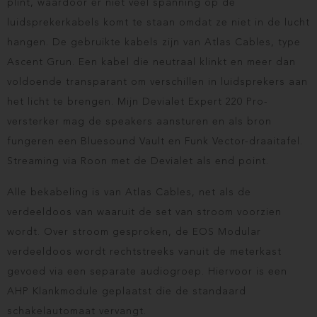
plint, waardoor er niet veel spanning op de
luidsprekerkabels komt te staan omdat ze niet in de lucht
hangen. De gebruikte kabels zijn van Atlas Cables, type
Ascent Grun. Een kabel die neutraal klinkt en meer dan
voldoende transparant om verschillen in luidsprekers aan
het licht te brengen. Mijn Devialet Expert 220 Pro-
versterker mag de speakers aansturen en als bron
fungeren een Bluesound Vault en Funk Vector-draaitafel.
Streaming via Roon met de Devialet als end point.
Alle bekabeling is van Atlas Cables, net als de
verdeeldoos van waaruit de set van stroom voorzien
wordt. Over stroom gesproken, de EOS Modular
verdeeldoos wordt rechtstreeks vanuit de meterkast
gevoed via een separate audiogroep. Hiervoor is een
AHP Klankmodule geplaatst die de standaard
schakelautomaat vervangt.