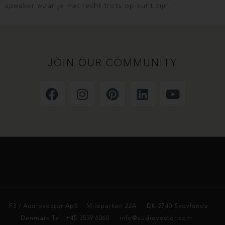
speaker waar je met recht trots op kunt zijn.
JOIN OUR COMMUNITY
F3 / Audiovector ApS
Mileparken 22A DK-2740 Skovlunde
Denmark Tel. +45 3539 6060 info@audiovector.com