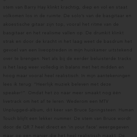
stem van Barry Hay klinkt krachtig, diep en vol en staat
volkomen los in de ruimte. De solo’s van de basgitaar en
akoestische gitaar zijn top, vooral het ritme van de
basgitaar en het realisme vallen op. De drumkit klinkt
strak en door de kracht in het laag weet de basdrum het
gevoel van een liveoptreden in mijn huiskamer uitstekend
over te brengen. Net als bij de eerder beluisterde tracks
is het laag weer volledig in balans met het midden en
hoog maar vooral heel realistisch. In mijn aantekeningen
lees ik terug: “Heerlijk muziek beleven met deze
speaker!”. Omdat het zo naar meer smaakt nog één
livetrack om het af te leren. Wederom een MTV
Unplugged-album, dit keer van Bruce Springsteen. Human
Touch blijft een lekker nummer. De stem van Bruce wordt
door de QR 7 heel direct en ‘in your face’ weergegeven
maar op een manier die het heel realistisch maakt. De